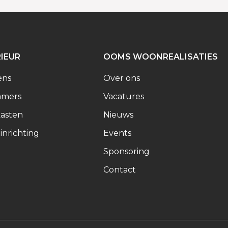
RIEUR
OOMS WOONREALISATIES
ens
Over ons
amers
Vacatures
asten
Nieuws
inrichting
Events
Sponsoring
Contact