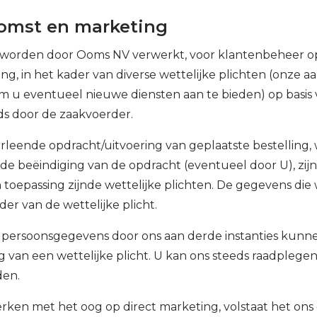
komst en marketing
orden door Ooms NV verwerkt, voor klantenbeheer op ba
g, in het kader van diverse wettelijke plichten (onze aa
m u eventueel nieuwe diensten aan te bieden) op basis
s door de zaakvoerder.
rleende opdracht/uitvoering van geplaatste bestelling,
de beëindiging van de opdracht (eventueel door U), zij
 toepassing zijnde wettelijke plichten. De gegevens die
der van de wettelijke plicht.
w persoonsgegevens door ons aan derde instanties kun
g van een wettelijke plicht. U kan ons steeds raadplege
den.
erken met het oog op direct marketing, volstaat het on