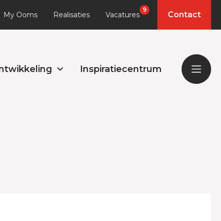
9
Contact
My Ooms
Realisaties
Vacatures
ntwikkeling
Inspiratiecentrum