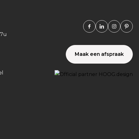
Facebook
Linkedin
Instagra
Pint
17u
Maak een afspraak
el