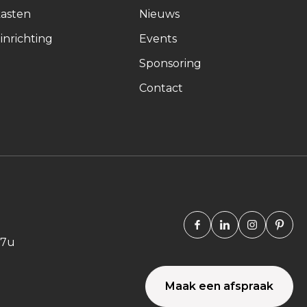
asten
Nieuws
inrichting
Events
Sponsoring
Contact
Facebook
Linkedin
Instagra
Pint
17u
Maak een afspraak