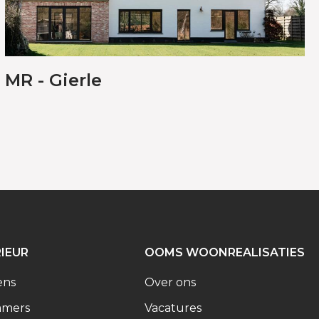
MR - Gierle
RIEUR
OOMS WOONREALISATIES
ens
Over ons
amers
Vacatures