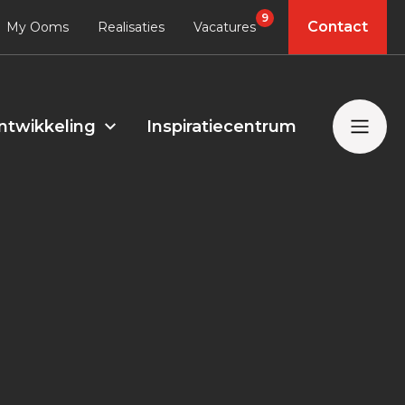
9
Contact
My Ooms
Realisaties
Vacatures
ntwikkeling
Inspiratiecentrum