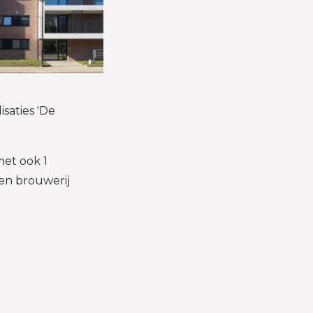
saties 'De
met ook 1
en brouwerij