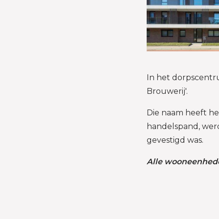
In het dorpscentr
Brouwerij'.
Die naam heeft het
handelspand, werd
gevestigd was.
Alle wooneenhede